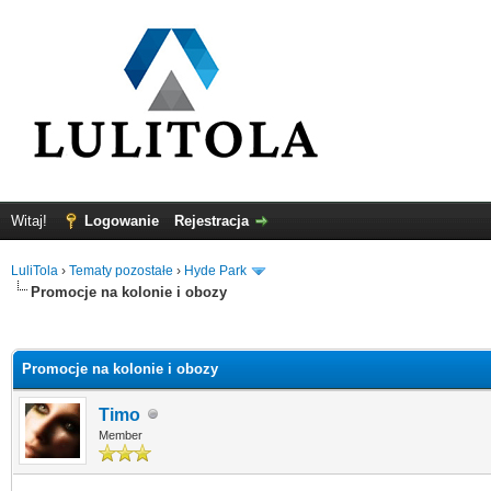
Witaj!
Logowanie
Rejestracja
LuliTola
›
Tematy pozostałe
›
Hyde Park
Promocje na kolonie i obozy
0
Promocje na kolonie i obozy
Timo
Member