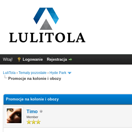
Witaj!
Logowanie
Rejestracja
LuliTola
›
Tematy pozostałe
›
Hyde Park
Promocje na kolonie i obozy
0
Promocje na kolonie i obozy
Timo
Member