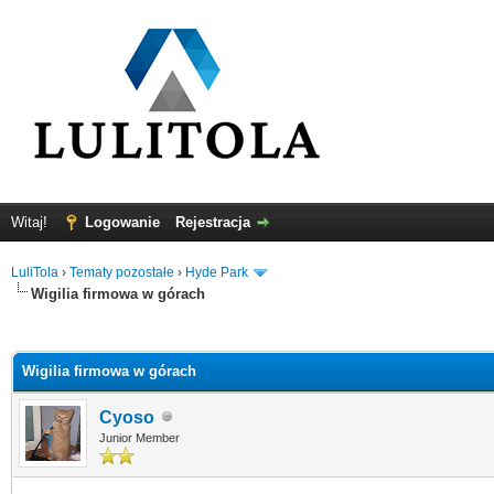
Witaj!
Logowanie
Rejestracja
LuliTola
›
Tematy pozostałe
›
Hyde Park
Wigilia firmowa w górach
0
Wigilia firmowa w górach
Cyoso
Junior Member