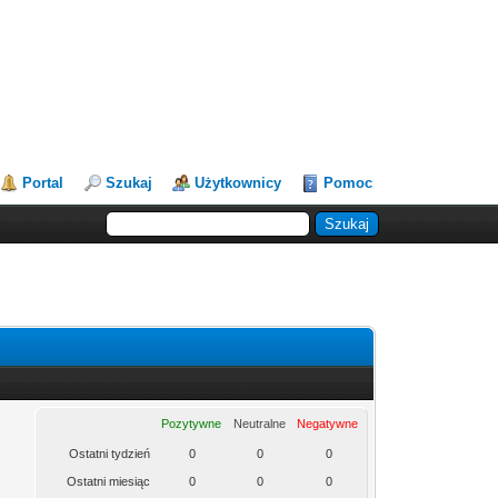
Portal
Szukaj
Użytkownicy
Pomoc
Pozytywne
Neutralne
Negatywne
Ostatni tydzień
0
0
0
Ostatni miesiąc
0
0
0