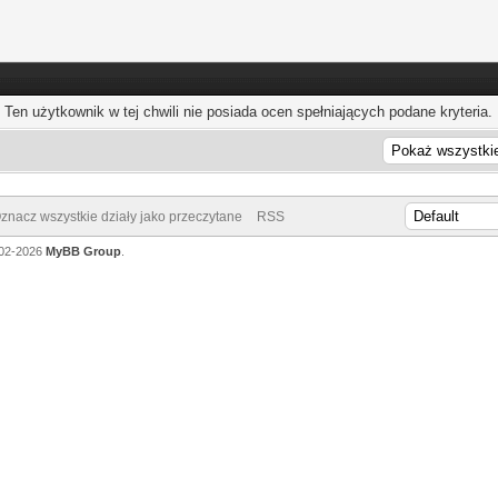
Ten użytkownik w tej chwili nie posiada ocen spełniających podane kryteria.
znacz wszystkie działy jako przeczytane
RSS
002-2026
MyBB Group
.