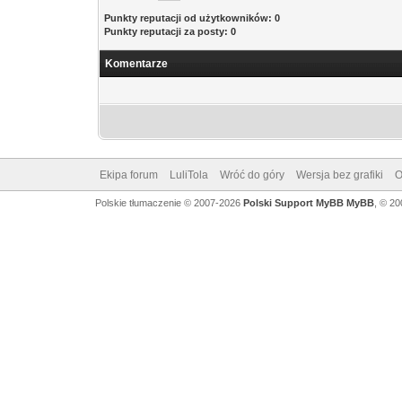
Punkty reputacji od użytkowników: 0
Punkty reputacji za posty: 0
Komentarze
Ekipa forum
LuliTola
Wróć do góry
Wersja bez grafiki
O
Polskie tłumaczenie © 2007-2026
Polski Support MyBB
MyBB
, © 2