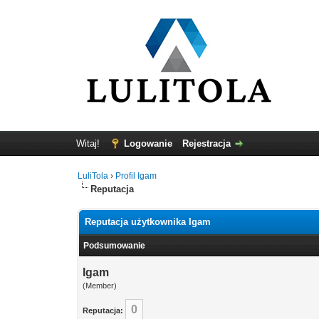
Witaj!
Logowanie
Rejestracja
LuliTola
›
Profil Igam
Reputacja
Reputacja użytkownika Igam
Podsumowanie
Igam
(Member)
0
Reputacja: