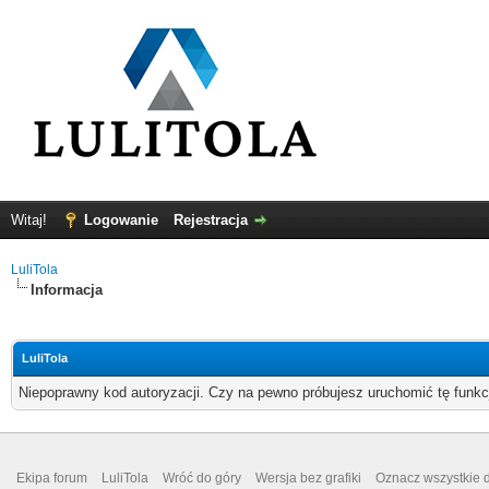
Witaj!
Logowanie
Rejestracja
LuliTola
Informacja
LuliTola
Niepoprawny kod autoryzacji. Czy na pewno próbujesz uruchomić tę funk
Ekipa forum
LuliTola
Wróć do góry
Wersja bez grafiki
Oznacz wszystkie d