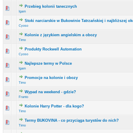
Przebieg kolonii tanecznych
0 głosów - średnia ocena: 0 na 5 gwiazdek
1
2
3
4
5
Igam
Stoki narciarskie w Bukowinie Tatrzańskiej i najbliższej ok
0 głosów - średnia ocena: 0 na 5 gwiazdek
1
2
3
4
5
Cyoso
Kolonie z językiem angielskim a obozy
0 głosów - średnia ocena: 0 na 5 gwiazdek
1
2
3
4
5
Timo
Produkty Rockwell Automation
0 głosów - średnia ocena: 0 na 5 gwiazdek
1
2
3
4
5
Cyoso
Najlepsze termy w Polsce
0 głosów - średnia ocena: 0 na 5 gwiazdek
1
2
3
4
5
Igam
Promocje na kolonie i obozy
0 głosów - średnia ocena: 0 na 5 gwiazdek
1
2
3
4
5
Timo
Wypad na weekend - gdzie?
0 głosów - średnia ocena: 0 na 5 gwiazdek
1
2
3
4
5
Franto
Kolonie Harry Potter - dla kogo?
0 głosów - średnia ocena: 0 na 5 gwiazdek
1
2
3
4
5
Timo
Termy BUKOVINA - co przyciąga turystów do nich?
0 głosów - średnia ocena: 0 na 5 gwiazdek
1
2
3
4
5
Timo